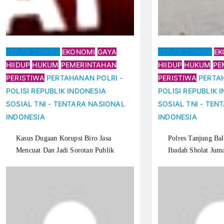
BERITA TERKINI
EKONOMI
GAYA
BERITA TERKINI
EK
HIIDUP
HUKUM
PEMERINTAHAN
HIIDUP
HUKUM
PE
PERISTIWA
PERTAHANAN
POLRI -
PERISTIWA
PERTA
POLISI REPUBLIK INDONESIA
POLISI REPUBLIK 
SOSIAL
TNI - TENTARA NASIONAL
SOSIAL
TNI - TEN
INDONESIA
INDONESIA
Kasus Dugaan Korupsi Biro Jasa
Polres Tanjung Ba
Mencuat Dan Jadi Sorotan Publik
Ibadah Sholat Jum