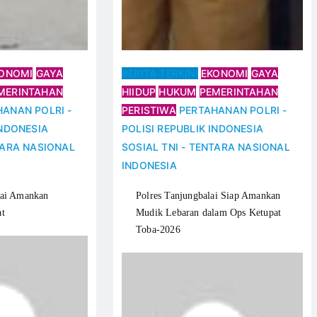
ONOMI
GAYA
BERITA TERKINI
EKONOMI
GAYA
MERINTAHAN
HIIDUP
HUKUM
PEMERINTAHAN
HANAN
POLRI -
PERISTIWA
PERTAHANAN
POLRI -
INDONESIA
POLISI REPUBLIK INDONESIA
TARA NASIONAL
SOSIAL
TNI - TENTARA NASIONAL
INDONESIA
lai Amankan
Polres Tanjungbalai Siap Amankan
at
Mudik Lebaran dalam Ops Ketupat
Toba-2026