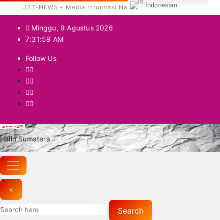
Indonesian
Skip
Minggu, 9 Agustus 2026
to
7:32:01 AM
content
Follow Us
Hallo Sumatera
×
Search