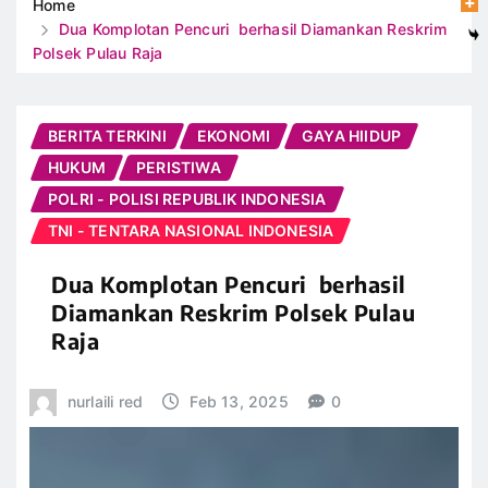
Home
Dua Komplotan Pencuri berhasil Diamankan Reskrim
Polsek Pulau Raja
BERITA TERKINI
EKONOMI
GAYA HIIDUP
HUKUM
PERISTIWA
POLRI - POLISI REPUBLIK INDONESIA
TNI - TENTARA NASIONAL INDONESIA
Dua Komplotan Pencuri berhasil
Diamankan Reskrim Polsek Pulau
Raja
nurlaili red
Feb 13, 2025
0