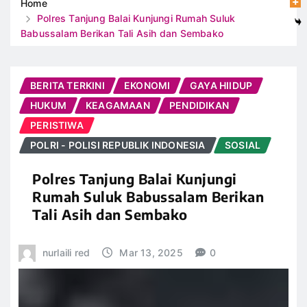
Home
Polres Tanjung Balai Kunjungi Rumah Suluk
Babussalam Berikan Tali Asih dan Sembako
BERITA TERKINI
EKONOMI
GAYA HIIDUP
HUKUM
KEAGAMAAN
PENDIDIKAN
PERISTIWA
POLRI - POLISI REPUBLIK INDONESIA
SOSIAL
Polres Tanjung Balai Kunjungi
Rumah Suluk Babussalam Berikan
Tali Asih dan Sembako
nurlaili red
Mar 13, 2025
0